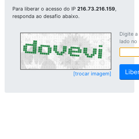
Para liberar o acesso
do IP
216.73.216.159
,
responda ao desafio abaixo.
Digite 
lado no
[trocar imagem]